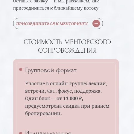
Оставьте заявку — и мы расскажем, как
присоединиться к ближайшему потоку.
ПРИСОЕДИНИТЬСЯ К МЕНТОРИНГУ
СТОИМОСТЬ МЕНТОРСКОГО
СОПРОВОЖДЕНИЯ
Групповой формат
Участие в онлайн-группе: лекции,
Мы подбираем специалиста под
встречи, чат, фокус, поддержка.
ваш запрос, чтобы терапия была
Один блок — от
13 000 ₽,
максимально эффективной.
предусмотрена скидка при раннем
В команде есть эксперты
бронировании.
по тревожности, выгоранию,
отношениям, самооценке,
эмоциональной нестабильности
Индивидуальное