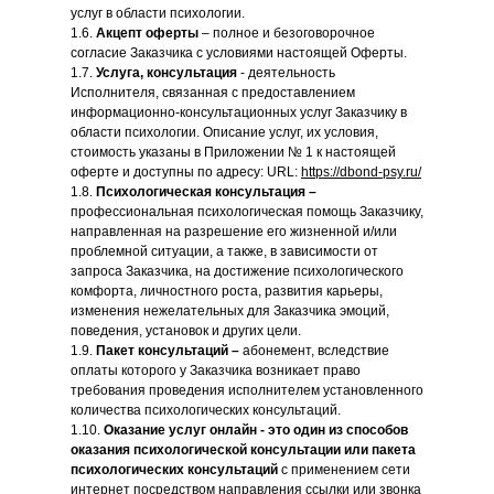
усл
уг
в области психологии.
1.6.
Акцепт оферты
– полное и безоговорочное
согласие Заказчика с условиями настоящей Оферты.
1.7.
Услуга, консультация
- деятельность
Исполнителя, связанная с предоставлением
информационно-консультационных услуг Заказчику в
области психологии. Описание услуг, их условия,
стоимость указаны в Приложении № 1 к настоящей
оферте и доступны по адресу: URL:
https://dbond-psy.ru/
1.8.
Психологическая консультация –
профессиональная психологическая помощь Заказчику,
направленная на разрешение его жизненной и/или
проблемной ситуации, а также, в зависимости от
запроса Заказчика, на достижение психологического
комфорта, личностного роста, развития карьеры,
изменения нежелательных для Заказчика эмоций,
поведения, установок и других цели.
1.9.
Пакет консультаций –
абонемент, вследствие
оплаты которого у Заказчика возникает право
требования проведения исполнителем установленного
количества психологических консультаций.
1.10.
Оказание услуг онлайн - это один из способов
оказания психологической консультации или пакета
психологических консультаций
с применением сети
интернет посредством направления ссылки или звонка