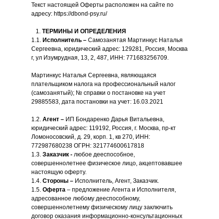
Текст настоящей Оферты расположен на сайте по
адресу: https://dbond-psy.ru/
ТЕРМИНЫ И ОПРЕДЕЛЕНИЯ
1.1.
Исполнитель –
Самозанятая Мартинкус Наталья
Сергеевна, юридический адрес: 129281, Россия, Москва
г, ул Изумрудная, 13, 2, 487, ИНН: 771683256709.
Мартинкус Наталья Сергеевна, являющаяся
плательщиком налога на профессиональный налог
(самозанятый); № справки о постановке на учет
29885583, дата постановки на учет: 16.03.2021
1.2.
Агент –
ИП
Бондаренко Дарья Витальевна,
юридический адрес: 119192, Россия, г. Москва, пр-кт
Ломоносовский, д. 29, корп. 1, кв 270, ИНН:
772987680238 ОГРН: 321774600617818
1.3.
Заказчик -
любое дееспособное,
совершеннолетнее физическое лицо, акцептовавшее
настоящую оферту.
1.4.
Стороны –
Исполнитель, Агент, Заказчик.
1.5.
Оферта
– предложение Агента и Исполнителя,
адресованное любому дееспособному,
совершеннолетнему физическому лицу заключить
договор оказания информационно-консультационных