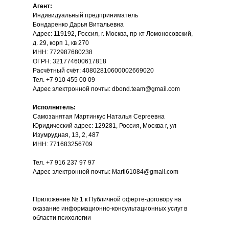
Агент:
Индивидуальный предприниматель
Бондаренко Дарья Витальевна
Адрес: 119192, Россия, г. Москва, пр-кт Ломоносовский,
д. 29, корп 1, кв 270
ИНН: 772987680238
ОГРН: 321774600617818
Расчётный счёт: 40802810600002669020
Тел. +7 910 455 00 09
Адрес электронной почты:
dbond.team@gmail.com
Исполнитель:
Cамозанятая Мартинкус Наталья Сергеевна
Юридический адрес: 129281, Россия, Москва г, ул
Изумрудная, 13, 2, 487
ИНН: 771683256709
Тел. +7 916 237 97 97
Адрес электронной почты: Marti61084@gmail.com
Приложение № 1 к
Публичной оферте-договору на
оказание информационно-консультационных услуг в
области психологии