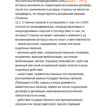
обстоятельств непреодолимой силы (
далее – ОНС
),
которые возникли на территории исполнения договора
после его заключения и которые стороны не могли ни
предвидеть, ни предотвратить разумными мерами.
Понятие
11.2. Стороны пришли к соглашению о том, что к ОНС
относятся непредвиденные, непредотвратимые и
непреодолимые события и последствия от них, на
которые Сторона не может оказывать влияния и за
возникновение которых она не несет ответственности:
− землетрясение, наводнение, пожар или иные
подобные явления,
− военные действия, специальная военная операция,
вторжения, военная мобилизация, частичная
мобилизация, мятеж, террористический акт, саботаж,
военный или иной незаконный захват власти и иные
подобные действия,
− забастовки, правительственные постановления,
распоряжения (указы) государственных органов
(Президента РФ), законы и иные документы
компетентных органов, принятые после подписания
договора и делающие невозможным исполнение
обязательств по нему,
− действия государственных или муниципальных
органов и их представителей, препятствующие