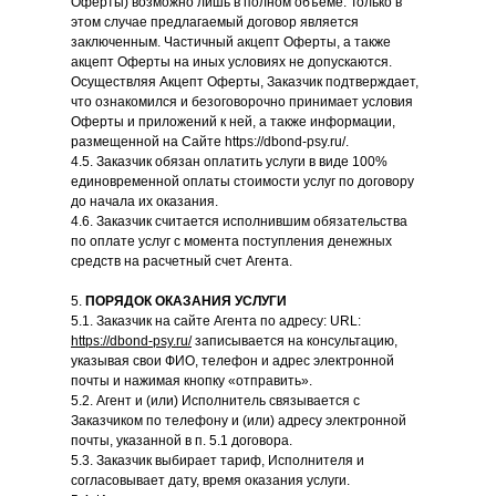
Оферты) возможно лишь в полном объёме. Только в
этом случае предлагаемый договор является
заключенным. Частичный акцепт Оферты, а также
акцепт Оферты на иных условиях не допускаются.
Осуществляя Акцепт Оферты, Заказчик подтверждает,
что ознакомился и безоговорочно принимает условия
Оферты и приложений к ней, а также информации,
размещенной на Сайте https://dbond-psy.ru/.
4.5. Заказчик обязан оплатить услуги в виде 100%
единовременной оплаты стоимости услуг по договору
до начала их оказания.
4.6. Заказчик считается исполнившим обязательства
по оплате услуг с момента поступления денежных
средств на расчетный счет Агента.
5.
ПОРЯДОК ОКАЗАНИЯ УСЛУГИ
5.1. Заказчик на сайте Агента по адресу: URL:
https://dbond-psy.ru/
запис
ывается на консультацию,
указывая свои ФИО, телефон и адрес электронной
почты и нажимая кнопку «отправить».
5.2. Агент и (или) Исполнитель связывается с
Заказчиком по телефону и (или) адресу электронной
почты, указанной в п. 5.1 договора.
5.3. Заказчик выбирает тариф, Исполнителя и
согласовывает дату, время оказания услуги.