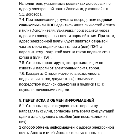
Исполнителя, указанным в реквизитах договора, и по
адресу электронной почты Заказчика, указанной в п.
5.1. договора.
7.4. При подписании документа посредством
подписи
скан-копии
или
ПЭП
Идентификация личностей Агента
и (или) Исполнителя, Заказчика производится через
адреса их электронных почт и паролей к ним. При этом,
адрес электронной почты будет являться открытой
частью ключа подписи скан-копии и (или) ПЭП, а
пароль к нему - закрытой частью ключа подписи скан-
копии и (или) ПЭП.
7.5. Стороны гарантируют, что третьим лицам не
известны пароли от электронных почт Сторон.
7.6. Каждая из Сторон исключила возможность
подписания актов, документов (в том числе
посредством подписи скан-копии и подписи ПЭП)
неуполномоченными лицами.
8.
ПЕ
РЕПИСКА И ОБМЕН ИНФОРМАЦИЕЙ
8.1. Стороны вправе осуществлять переписку,
направлять ссылки, согласовывать время консультаций
одним из следующих способов (или несколькими из
них):
1 способ обмена информацией
: с адреса электронной
почты Агента и (или) Исполнителя, указанные в