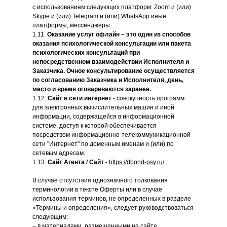
с использованием следующих платформ: Zoom и (или)
Skype и (или) Telegram и (или) WhatsApp иные
платформы, мессенджеры.
1.11.
Оказание услуг офлайн – это один из способов
оказания психологической консультации или пакета
психологических консультаций при
непосредственном взаимодействии Исполнителя и
Заказчика. Очное консультирование осуществляется
по согласованию Заказчика и Исполнителя, день,
место и время оговариваются заранее.
1.12.
Сайт в сети интернет
- совокупность программ
для электронных вычислительных машин и иной
информации, содержащейся в информационной
системе, доступ к которой обеспечивается
посредством информационно-телекоммуникационной
сети "Интернет" по доменным именам и (или) по
сетевым адресам.
1.13.
Сайт Агента / Сайт -
https://dbond-psy.ru/
.
В случае отсутствия однозначного толкования
терминологии в тексте Оферты или в случае
использования терминов, не определенных в разделе
«Термины и определения», следует руководствоваться
следующим:
– в материалами, размещенными на сайте