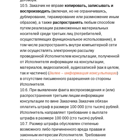
договора.
10.5. Заказчик не вправе
копировать, записывать и
воспроизводить
(включая, но не ограничиваясь,
дублирование, тиражирование или размножение иным
образом), а также
распространять
любым способом
путем реализации размноженных материальных
носителей среди третьих лиц (потребителей,
осуществляющих функциональное использование), в
том числе распространять внутри компьютерной сети
или осуществлять электронную рассылку
проведенной Исполнителем консультации, полученной
от Исполнителя информации на консультации,
материалов, видеозаписей, аудиозаписей (как в целом,
так и частично) (
далее – информация консультации
)
в отсутствие письменного разрешения со стороны
Исполнителя.
10.6. При выявлении факта воспроизведения и (или)
распространения третьим лицам информации
консультации по вине Заказчика Заказчик обязан
оплатить штраф в размере 100 000 (сто тысяч) рублей.
Исполнитель направляет требование о выплате
штрафа в размере 100 000 (сто тысяч) рублей.
10.7. Размер штрафа обусловлен степенью
возможного либо причиненного вреда правам и
законным интересам Исполнителя. Требование